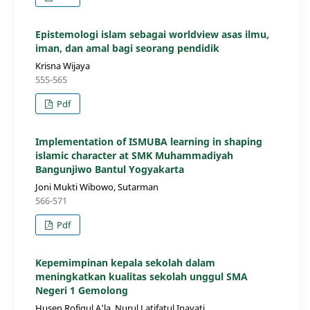
Epistemologi islam sebagai worldview asas ilmu,
iman, dan amal bagi seorang pendidik
Krisna Wijaya
555-565
Pdf
Implementation of ISMUBA learning in shaping
islamic character at SMK Muhammadiyah
Bangunjiwo Bantul Yogyakarta
Joni Mukti Wibowo, Sutarman
566-571
Pdf
Kepemimpinan kepala sekolah dalam
meningkatkan kualitas sekolah unggul SMA
Negeri 1 Gemolong
Husen Rofiqul A'la, Nurul Latifatul Inayati