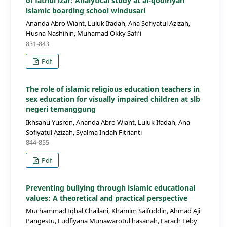
of fathul izar: Analytical study at al-qodiriyah
islamic boarding school windusari
Ananda Abro Wiant, Luluk Ifadah, Ana Sofiyatul Azizah,
Husna Nashihin, Muhamad Okky Safi’i
831-843
Pdf
The role of islamic religious education teachers in
sex education for visually impaired children at slb
negeri temanggung
Ikhsanu Yusron, Ananda Abro Wiant, Luluk Ifadah, Ana
Sofiyatul Azizah, Syalma Indah Fitrianti
844-855
Pdf
Preventing bullying through islamic educational
values: A theoretical and practical perspective
Muchammad Iqbal Chailani, Khamim Saifuddin, Ahmad Aji
Pangestu, Ludfiyana Munawarotul hasanah, Farach Feby