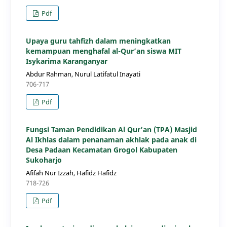
Pdf
Upaya guru tahfizh dalam meningkatkan
kemampuan menghafal al-Qur’an siswa MIT
Isykarima Karanganyar
Abdur Rahman, Nurul Latifatul Inayati
706-717
Pdf
Fungsi Taman Pendidikan Al Qur’an (TPA) Masjid
Al Ikhlas dalam penanaman akhlak pada anak di
Desa Padaan Kecamatan Grogol Kabupaten
Sukoharjo
Afifah Nur Izzah, Hafidz Hafidz
718-726
Pdf